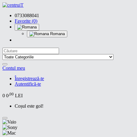
0733088041
Favorite (0)
Romana
Contul meu
Înregistrează-te
Autentifică-te
,00
0
0
LEI
Coșul este gol!