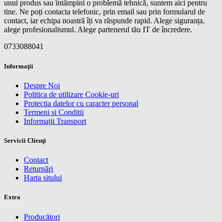
unui produs sau întâmpini o problemă tehnică, suntem aici pentru
tine. Ne poți contacta telefonic, prin email sau prin formularul de
contact, iar echipa noastră îți va răspunde rapid. Alege siguranța,
alege profesionalismul. Alege partenerul tău IT de încredere.
0733088041
Informaţii
Despre Noi
Politica de utilizare Cookie-uri
Protectia datelor cu caracter personal
Termeni si Conditii
Informații Transport
Servicii Clienţi
Contact
Returnări
Harta sitului
Extra
Producători