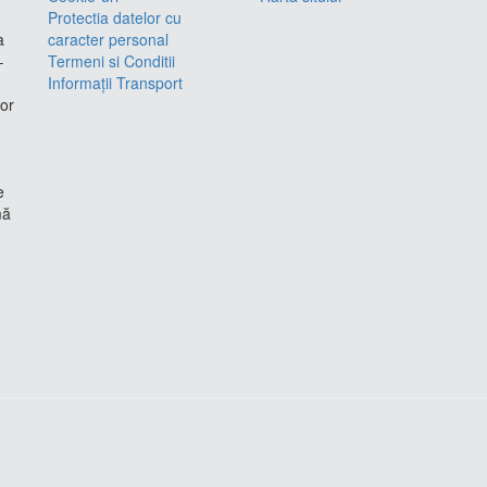
Protectia datelor cu
a
caracter personal
–
Termeni si Conditii
Informații Transport
lor
e
mă