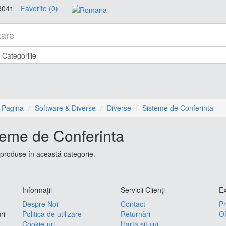
8041
Favorite (0)
 Pagina
Software & Diverse
Diverse
Sisteme de Conferinta
teme de Conferinta
produse în această categorie.
Informaţii
Servicii Clienţi
Ex
Despre Noi
Contact
Pr
ri
Politica de utilizare
Returnări
Of
Cookie-uri
Harta sitului