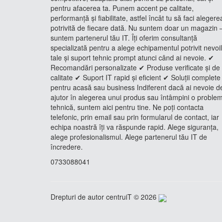
pentru afacerea ta. Punem accent pe calitate,
performanță și fiabilitate, astfel încât tu să faci alegere
potrivită de fiecare dată. Nu suntem doar un magazin 
suntem partenerul tău IT. Îți oferim consultanță
specializată pentru a alege echipamentul potrivit nevoi
tale și suport tehnic prompt atunci când ai nevoie. ✔
Recomandări personalizate ✔ Produse verificate și de
calitate ✔ Suport IT rapid și eficient ✔ Soluții complete
pentru acasă sau business Indiferent dacă ai nevoie d
ajutor în alegerea unui produs sau întâmpini o proble
tehnică, suntem aici pentru tine. Ne poți contacta
telefonic, prin email sau prin formularul de contact, iar
echipa noastră îți va răspunde rapid. Alege siguranța,
alege profesionalismul. Alege partenerul tău IT de
încredere.
0733088041
Drepturi de autor centruiT © 2026