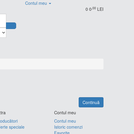
Contul meu
,00
0
0
LEI
Continuă
tra
Contul meu
oducători
Contul meu
erte speciale
Istoric comenzi
Favorite