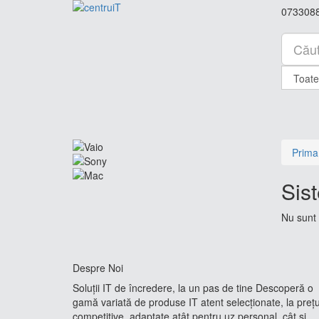
073308
Prima
Sis
Nu sunt 
Despre Noi
Soluții IT de încredere, la un pas de tine Descoperă o
gamă variată de produse IT atent selecționate, la prețu
competitive, adaptate atât pentru uz personal, cât și