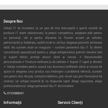
Despre Noi
Soluții IT de încredere, la un pas de tine Descoperă o gamă variată de
produse IT atent selecționate, la prețuri competitive, adaptate atât pentru
uz personal, cât și pentru afacerea ta. Punem accent pe calitate,
performanță și fiabilitate, astfel încât tu să faci alegerea potrivită de fiecare
dată. Nu suntem doar un magazin – suntem partenerul tău IT. Îți oferim
consultanță specializată pentru a alege echipamentul potrivit nevoilor tale
și suport tehnic prompt atunci când ai nevoie. ✔ Recomandări
personalizate ✔ Produse verificate și de calitate ✔ Suport IT rapid și eficient
✔ Soluții complete pentru acasă sau business Indiferent dacă ai nevoie de
ajutor în alegerea unui produs sau întâmpini o problemă tehnică, suntem
aici pentru tine. Ne poți contacta telefonic, prin email sau prin formularul de
contact, iar echipa noastră îți va răspunde rapid. Alege siguranța, alege
profesionalismul. Alege partenerul tău IT de încredere.
0733088041
Informaţii
Servicii Clienţi