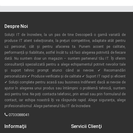
Despre Noi
Soluții IT de încredere, la un pas de tine Descoperă o gamă variată de
produse IT atent selecționate, la prețuri competitive, adaptate atât pentru
uz personal, cât și pentru afacerea ta. Punem accent pe calitate,
performanță și fiabilitate, astfel încât tu să faci alegerea potrivită de fiecare
dată. Nu suntem doar un magazin – suntem partenerul tău IT. Îți oferim
consultanță specializată pentru a alege echipamentul potrivit nevoilor tale
și suport tehnic prompt atunci când ai nevoie. ✔ Recomandări
personalizate ✔ Produse verificate și de calitate ✔ Suport IT rapid și eficient
✔ Soluții complete pentru acasă sau business Indiferent dacă ai nevoie de
ajutor în alegerea unui produs sau întâmpini o problemă tehnică, suntem
aici pentru tine. Ne poți contacta telefonic, prin email sau prin formularul de
contact, iar echipa noastră îți va răspunde rapid. Alege siguranța, alege
profesionalismul. Alege partenerul tău IT de încredere.
0733088041
Informaţii
Servicii Clienţi