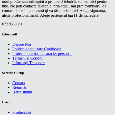
unui produs sau întâmpini o problemă tehnică, suntem aici pentru
tine. Ne poți contacta telefonic, prin email sau prin formularul de
contact, iar echipa noastră îți va răspunde rapid. Alege siguranța,
alege profesionalismul. Alege partenerul tău IT de încredere.
0733088041
Informaţii
Despre Noi
Politica de utilizare Cookie-uri
Protectia datelor cu caracter personal
Termeni si Conditii
Informații Transport
Servicii Clienţi
Contact
Returnări
Harta sitului
Extra
Producători