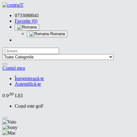
0733088041
Favorite (0)
Romana
Contul meu
Înregistrează-te
Autentifică-te
,00
0
0
LEI
Coșul este gol!