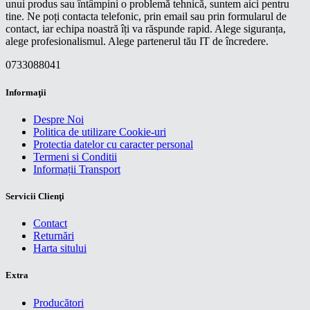
unui produs sau întâmpini o problemă tehnică, suntem aici pentru
tine. Ne poți contacta telefonic, prin email sau prin formularul de
contact, iar echipa noastră îți va răspunde rapid. Alege siguranța,
alege profesionalismul. Alege partenerul tău IT de încredere.
0733088041
Informaţii
Despre Noi
Politica de utilizare Cookie-uri
Protectia datelor cu caracter personal
Termeni si Conditii
Informații Transport
Servicii Clienţi
Contact
Returnări
Harta sitului
Extra
Producători