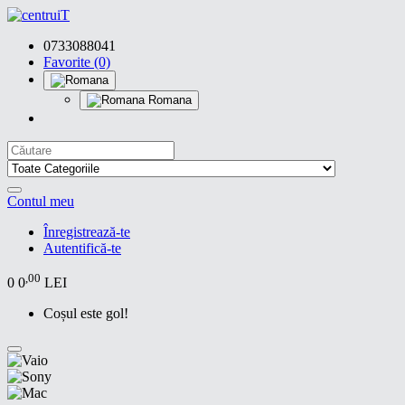
0733088041
Favorite (0)
Romana
Contul meu
Înregistrează-te
Autentifică-te
,00
0
0
LEI
Coșul este gol!