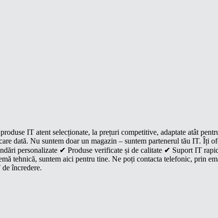
roduse IT atent selecționate, la prețuri competitive, adaptate atât pentr
e fiecare dată. Nu suntem doar un magazin – suntem partenerul tău IT. Îți 
dări personalizate ✔ Produse verificate și de calitate ✔ Suport IT rapid
mă tehnică, suntem aici pentru tine. Ne poți contacta telefonic, prin ema
 de încredere.