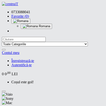
0733088041
Favorite (0)
Romana
Contul meu
Înregistrează-te
Autentifică-te
,00
0
0
LEI
Coșul este gol!