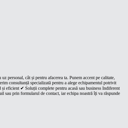
u uz personal, cât și pentru afacerea ta. Punem accent pe calitate,
oferim consultanță specializată pentru a alege echipamentul potrivit
 și eficient ✔ Soluții complete pentru acasă sau business Indiferent
il sau prin formularul de contact, iar echipa noastră îți va răspunde