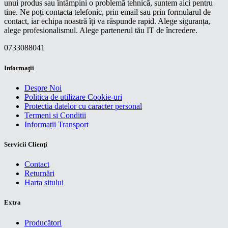
unui produs sau întâmpini o problemă tehnică, suntem aici pentru
tine. Ne poți contacta telefonic, prin email sau prin formularul de
contact, iar echipa noastră îți va răspunde rapid. Alege siguranța,
alege profesionalismul. Alege partenerul tău IT de încredere.
0733088041
Informaţii
Despre Noi
Politica de utilizare Cookie-uri
Protectia datelor cu caracter personal
Termeni si Conditii
Informații Transport
Servicii Clienţi
Contact
Returnări
Harta sitului
Extra
Producători