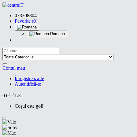
0733088041
Favorite (0)
Romana
Contul meu
Înregistrează-te
Autentifică-te
,00
0
0
LEI
Coșul este gol!