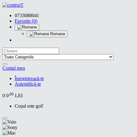
0733088041
Favorite (0)
Romana
Contul meu
Înregistrează-te
Autentifică-te
,00
0
0
LEI
Coșul este gol!