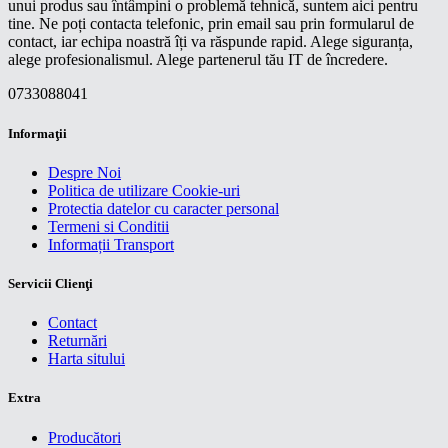
unui produs sau întâmpini o problemă tehnică, suntem aici pentru
tine. Ne poți contacta telefonic, prin email sau prin formularul de
contact, iar echipa noastră îți va răspunde rapid. Alege siguranța,
alege profesionalismul. Alege partenerul tău IT de încredere.
0733088041
Informaţii
Despre Noi
Politica de utilizare Cookie-uri
Protectia datelor cu caracter personal
Termeni si Conditii
Informații Transport
Servicii Clienţi
Contact
Returnări
Harta sitului
Extra
Producători