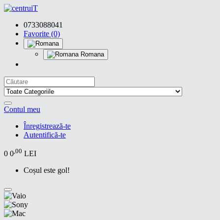
0733088041
Favorite (0)
Romana
Contul meu
Înregistrează-te
Autentifică-te
,00
0
0
LEI
Coșul este gol!