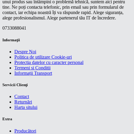
unui produs sau întâmpini o problemă tehnică, suntem aici pentru
tine. Ne poți contacta telefonic, prin email sau prin formularul de
contact, iar echipa noastră îți va răspunde rapid. Alege siguranța,
alege profesionalismul. Alege partenerul tău IT de încredere.
0733088041
Informaţii
Despre Noi
Politica de utilizare Cookie-uri
Protectia datelor cu caracter personal
Termeni si Conditii
Informații Transport
Servicii Clienţi
Contact
Returnări
Harta sitului
Extra
Producători