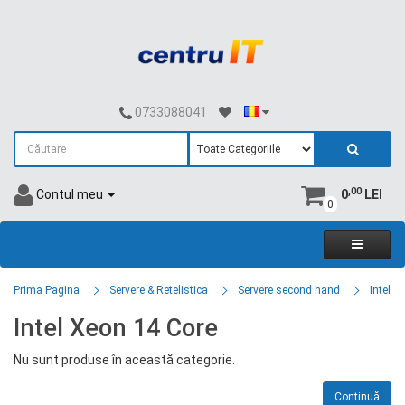
0733088041
,00
Contul meu
0
LEI
0
Prima Pagina
Servere & Retelistica
Servere second hand
Intel X
Intel Xeon 14 Core
Nu sunt produse în această categorie.
Continuă