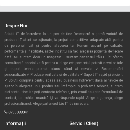
Despre Noi
Soluții IT de încredere, la un pas de tine Descoperă o gamă variată de
produse IT atent selecționate, la prețuri competitive, adaptate atât pentru
uz personal, cât și pentru afacerea ta. Punem accent pe calitate,
performanță și fiabilitate, astfel încât tu să faci alegerea potrivită de fiecare
dată. Nu suntem doar un magazin – suntem partenerul tău IT. Îți oferim
consultanță specializată pentru a alege echipamentul potrivit nevoilor tale
și suport tehnic prompt atunci când ai nevoie. ✔ Recomandări
personalizate ✔ Produse verificate și de calitate ✔ Suport IT rapid și eficient
✔ Soluții complete pentru acasă sau business Indiferent dacă ai nevoie de
ajutor în alegerea unui produs sau întâmpini o problemă tehnică, suntem
aici pentru tine. Ne poți contacta telefonic, prin email sau prin formularul de
contact, iar echipa noastră îți va răspunde rapid. Alege siguranța, alege
profesionalismul. Alege partenerul tău IT de încredere.
0733088041
Informaţii
Servicii Clienţi