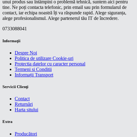
unui produs sau întâmpini o problemă tehnică, suntem aici pentru
tine. Ne poți contacta telefonic, prin email sau prin formularul de
contact, iar echipa noastră îți va răspunde rapid. Alege siguranța,
alege profesionalismul. Alege partenerul tău IT de încredere.
0733088041
Informaţii
Despre Noi
Politica de utilizare Cookie-uri
Protectia datelor cu caracter personal
Termeni si Conditii
Informații Transport
Servicii Clienţi
Contact
Returnări
Harta sitului
Extra
Producători