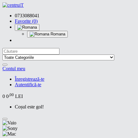
0733088041
Favorite (0)
Romana
Contul meu
Înregistrează-te
Autentifică-te
,00
0
0
LEI
Coșul este gol!