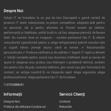
Despre Noi
Soluții IT de încredere, la un pas de tine Descoperă o gamă variată de
produse IT atent selecționate, la prețuri competitive, adaptate atât pentru
uz personal, cât și pentru afacerea ta. Punem accent pe calitate,
performanță și fiabilitate, astfel încât tu să faci alegerea potrivită de fiecare
dată. Nu suntem doar un magazin – suntem partenerul tău IT. Îți oferim
consultanță specializată pentru a alege echipamentul potrivit nevoilor tale
și suport tehnic prompt atunci când ai nevoie. ✔ Recomandări
personalizate ✔ Produse verificate și de calitate ✔ Suport IT rapid și eficient
✔ Soluții complete pentru acasă sau business Indiferent dacă ai nevoie de
ajutor în alegerea unui produs sau întâmpini o problemă tehnică, suntem
aici pentru tine. Ne poți contacta telefonic, prin email sau prin formularul de
contact, iar echipa noastră îți va răspunde rapid. Alege siguranța, alege
profesionalismul. Alege partenerul tău IT de încredere.
0733088041
Informaţii
Servicii Clienţi
Despre Noi
Contact
Politica de utilizare Cookie-uri
Returnări