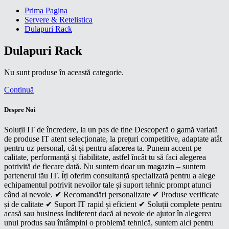
Prima Pagina
Servere & Retelistica
Dulapuri Rack
Dulapuri Rack
Nu sunt produse în această categorie.
Continuă
Despre Noi
Soluții IT de încredere, la un pas de tine Descoperă o gamă variată
de produse IT atent selecționate, la prețuri competitive, adaptate atât
pentru uz personal, cât și pentru afacerea ta. Punem accent pe
calitate, performanță și fiabilitate, astfel încât tu să faci alegerea
potrivită de fiecare dată. Nu suntem doar un magazin – suntem
partenerul tău IT. Îți oferim consultanță specializată pentru a alege
echipamentul potrivit nevoilor tale și suport tehnic prompt atunci
când ai nevoie. ✔ Recomandări personalizate ✔ Produse verificate
și de calitate ✔ Suport IT rapid și eficient ✔ Soluții complete pentru
acasă sau business Indiferent dacă ai nevoie de ajutor în alegerea
unui produs sau întâmpini o problemă tehnică, suntem aici pentru