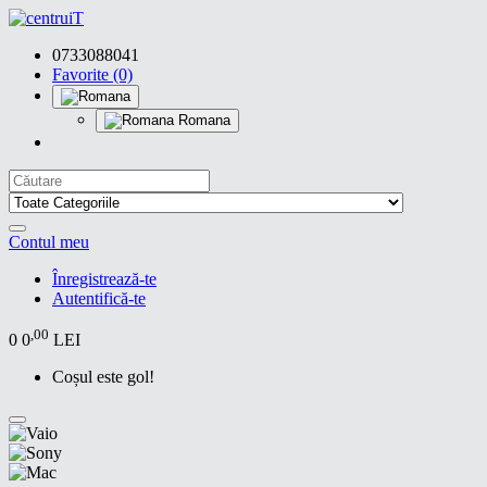
0733088041
Favorite (0)
Romana
Contul meu
Înregistrează-te
Autentifică-te
,00
0
0
LEI
Coșul este gol!