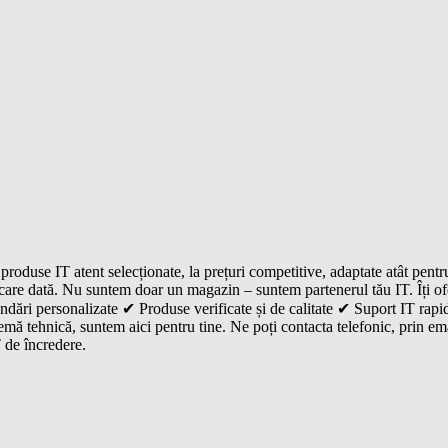
roduse IT atent selecționate, la prețuri competitive, adaptate atât pentr
e fiecare dată. Nu suntem doar un magazin – suntem partenerul tău IT. Îți 
dări personalizate ✔ Produse verificate și de calitate ✔ Suport IT rapid
mă tehnică, suntem aici pentru tine. Ne poți contacta telefonic, prin ema
 de încredere.