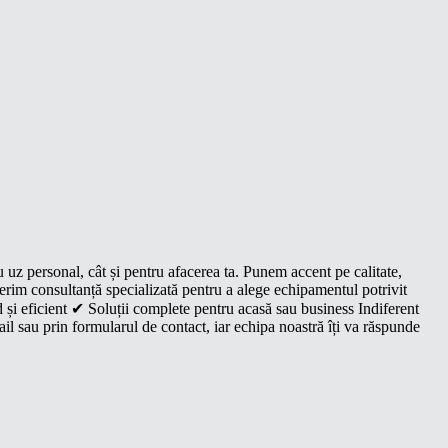
u uz personal, cât și pentru afacerea ta. Punem accent pe calitate,
oferim consultanță specializată pentru a alege echipamentul potrivit
 și eficient ✔ Soluții complete pentru acasă sau business Indiferent
il sau prin formularul de contact, iar echipa noastră îți va răspunde