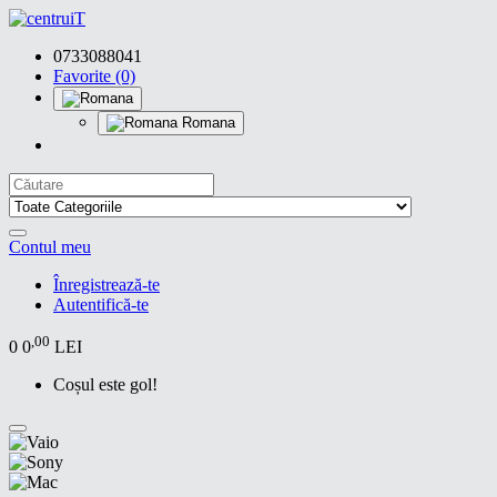
0733088041
Favorite (0)
Romana
Contul meu
Înregistrează-te
Autentifică-te
,00
0
0
LEI
Coșul este gol!