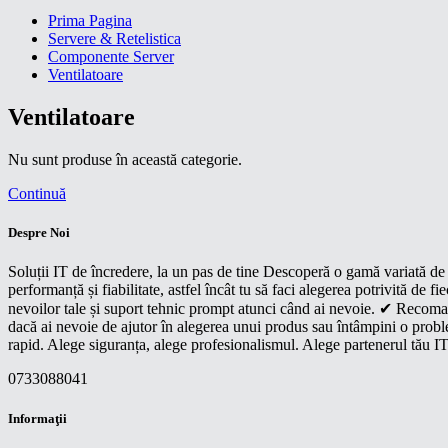
Prima Pagina
Servere & Retelistica
Componente Server
Ventilatoare
Ventilatoare
Nu sunt produse în această categorie.
Continuă
Despre Noi
Soluții IT de încredere, la un pas de tine Descoperă o gamă variată de p
performanță și fiabilitate, astfel încât tu să faci alegerea potrivită d
nevoilor tale și suport tehnic prompt atunci când ai nevoie. ✔ Recoman
dacă ai nevoie de ajutor în alegerea unui produs sau întâmpini o proble
rapid. Alege siguranța, alege profesionalismul. Alege partenerul tău IT
0733088041
Informaţii