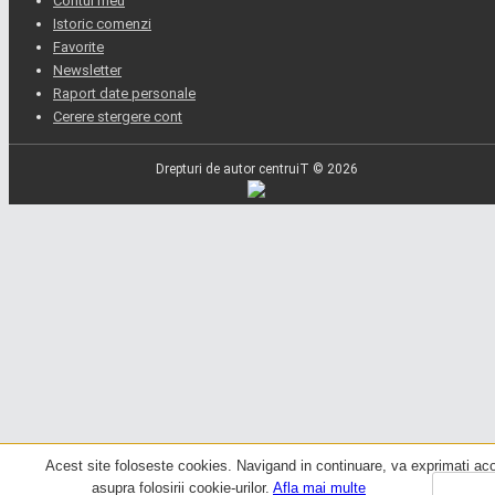
Contul meu
Istoric comenzi
Favorite
Newsletter
Raport date personale
Cerere stergere cont
Drepturi de autor centruiT © 2026
Acest site foloseste cookies. Navigand in continuare, va exprimati acor
asupra folosirii cookie-urilor.
Afla mai multe
Am inte