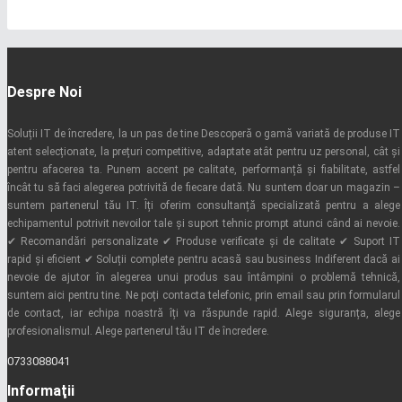
Despre Noi
Soluții IT de încredere, la un pas de tine Descoperă o gamă variată de produse IT
atent selecționate, la prețuri competitive, adaptate atât pentru uz personal, cât și
pentru afacerea ta. Punem accent pe calitate, performanță și fiabilitate, astfel
încât tu să faci alegerea potrivită de fiecare dată. Nu suntem doar un magazin –
suntem partenerul tău IT. Îți oferim consultanță specializată pentru a alege
echipamentul potrivit nevoilor tale și suport tehnic prompt atunci când ai nevoie.
✔ Recomandări personalizate ✔ Produse verificate și de calitate ✔ Suport IT
rapid și eficient ✔ Soluții complete pentru acasă sau business Indiferent dacă ai
nevoie de ajutor în alegerea unui produs sau întâmpini o problemă tehnică,
suntem aici pentru tine. Ne poți contacta telefonic, prin email sau prin formularul
de contact, iar echipa noastră îți va răspunde rapid. Alege siguranța, alege
profesionalismul. Alege partenerul tău IT de încredere.
0733088041
Informaţii