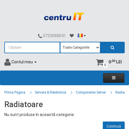
0733088041
,00
Contul meu
0
LEI
0
Prima Pagina
Servere & Retelistica
Componente Server
Radiato
Radiatoare
Nu sunt produse în această categorie.
Continuă