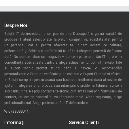
Despre Noi
Soluții IT de încredere, la un pas de tine Descoperă o gamă variată de
produse IT atent selecționate, la prețuri competitive, adaptate atât pentru
uz personal, cât și pentru afacerea ta. Punem accent pe calitate,
performanță și fiabilitate, astfel încât tu să faci alegerea potrivită de fiecare
dată. Nu suntem doar un magazin – suntem partenerul tău IT. Îți oferim
consultanță specializată pentru a alege echipamentul potrivit nevoilor tale
și suport tehnic prompt atunci când ai nevoie. ✔ Recomandări
personalizate ✔ Produse verificate și de calitate ✔ Suport IT rapid și eficient
✔ Soluții complete pentru acasă sau business Indiferent dacă ai nevoie de
ajutor în alegerea unui produs sau întâmpini o problemă tehnică, suntem
aici pentru tine. Ne poți contacta telefonic, prin email sau prin formularul de
contact, iar echipa noastră îți va răspunde rapid. Alege siguranța, alege
profesionalismul. Alege partenerul tău IT de încredere.
0733088041
Informaţii
Servicii Clienţi