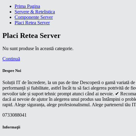
Prima Pagina
Servere & Retelistica
Componente Server
Placi Retea Server
Placi Retea Server
Nu sunt produse în această categorie.
Continuă
Despre Noi
Soluții IT de încredere, la un pas de tine Descoperă o gamă variată de p
performanță și fiabilitate, astfel încât tu să faci alegerea potrivită d
nevoilor tale și suport tehnic prompt atunci când ai nevoie. ✔ Recoman
dacă ai nevoie de ajutor în alegerea unui produs sau întâmpini o proble
rapid. Alege siguranța, alege profesionalismul. Alege partenerul tău IT
0733088041
Informaţii