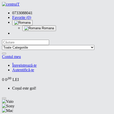
0733088041
Favorite (0)
Romana
Contul meu
Înregistrează-te
Autentifică-te
,00
0
0
LEI
Coșul este gol!