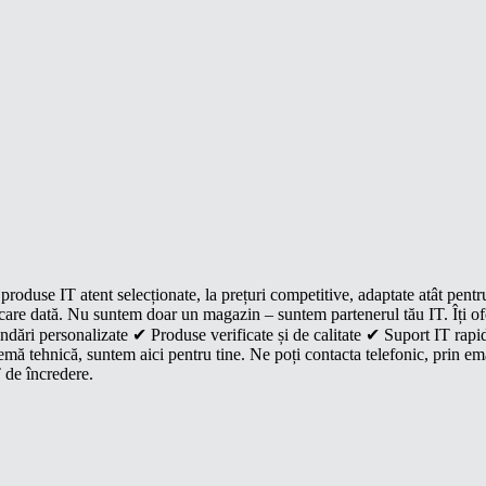
roduse IT atent selecționate, la prețuri competitive, adaptate atât pentr
e fiecare dată. Nu suntem doar un magazin – suntem partenerul tău IT. Îți 
dări personalizate ✔ Produse verificate și de calitate ✔ Suport IT rapid
mă tehnică, suntem aici pentru tine. Ne poți contacta telefonic, prin ema
 de încredere.