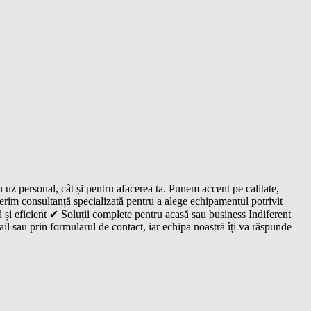
u uz personal, cât și pentru afacerea ta. Punem accent pe calitate,
oferim consultanță specializată pentru a alege echipamentul potrivit
 și eficient ✔ Soluții complete pentru acasă sau business Indiferent
il sau prin formularul de contact, iar echipa noastră îți va răspunde