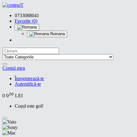
0733088041
Favorite (0)
Romana
Contul meu
Înregistrează-te
Autentifică-te
,00
0
0
LEI
Coșul este gol!