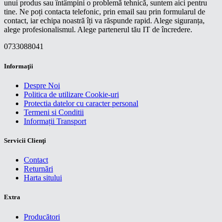
unui produs sau întâmpini o problemă tehnică, suntem aici pentru
tine. Ne poți contacta telefonic, prin email sau prin formularul de
contact, iar echipa noastră îți va răspunde rapid. Alege siguranța,
alege profesionalismul. Alege partenerul tău IT de încredere.
0733088041
Informaţii
Despre Noi
Politica de utilizare Cookie-uri
Protectia datelor cu caracter personal
Termeni si Conditii
Informații Transport
Servicii Clienţi
Contact
Returnări
Harta sitului
Extra
Producători