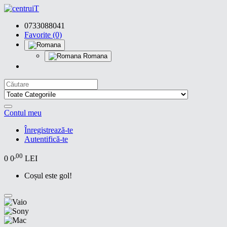
0733088041
Favorite (0)
Romana
Contul meu
Înregistrează-te
Autentifică-te
,00
0
0
LEI
Coșul este gol!