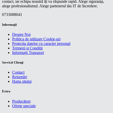
contact, iar echipa noastră îți va răspunde rapid. Alege siguranța,
alege profesionalismul. Alege partenerul tău IT de încredere.
0733088041
Informaţii
Despre Noi
Politica de utilizare Cookie-uri
Protectia datelor cu caracter personal
Termeni si Conditii
Informații Transport
Servicii Clienţi
Contact
Returnări
Harta sitului
Extra
Producători
Oferte speciale