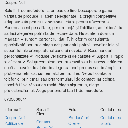
Despre Noi
Soluții IT de încredere, la un pas de tine Descoperă o gamă
variată de produse IT atent selecționate, la prețuri competitive,
adaptate atât pentru uz personal, cât și pentru afacerea ta.
Punem accent pe calitate, performanță și fiabilitate, astfel încât tu
să faci alegerea potrivită de fiecare dată. Nu suntem doar un
magazin – suntem partenerul tău IT. Îți oferim consultanță
specializată pentru a alege echipamentul potrivit nevoilor tale și
suport tehnic prompt atunci când ai nevoie. ✔ Recomandări
personalizate ✔ Produse verificate și de calitate ✔ Suport IT rapid
și eficient ✔ Soluții complete pentru acasă sau business Indiferent
dacă ai nevoie de ajutor în alegerea unui produs sau întâmpini o
problemă tehnică, suntem aici pentru tine. Ne poți contacta
telefonic, prin email sau prin formularul de contact, iar echipa
noastră îți va răspunde rapid. Alege siguranța, alege
profesionalismul. Alege partenerul tău IT de încredere.
0733088041
Informaţii
Servicii
Extra
Contul meu
Clienţi
Despre Noi
Producători
Contul meu
Contact
Politica de
Oferte
Istoric
Returnări