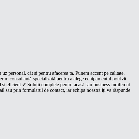
u uz personal, cât și pentru afacerea ta. Punem accent pe calitate,
oferim consultanță specializată pentru a alege echipamentul potrivit
 și eficient ✔ Soluții complete pentru acasă sau business Indiferent
il sau prin formularul de contact, iar echipa noastră îți va răspunde