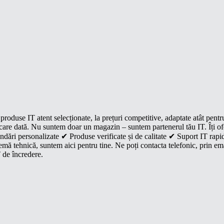
roduse IT atent selecționate, la prețuri competitive, adaptate atât pentr
e fiecare dată. Nu suntem doar un magazin – suntem partenerul tău IT. Îți 
dări personalizate ✔ Produse verificate și de calitate ✔ Suport IT rapid
mă tehnică, suntem aici pentru tine. Ne poți contacta telefonic, prin ema
 de încredere.