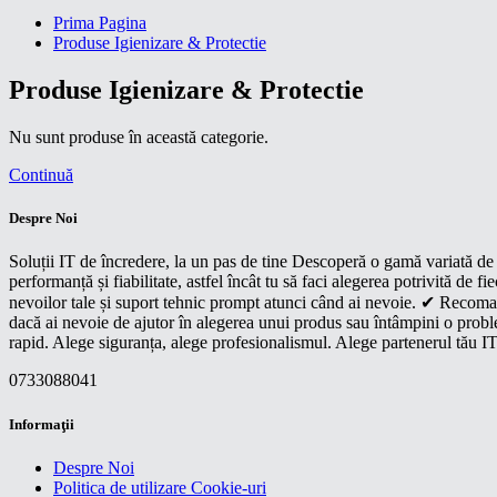
Prima Pagina
Produse Igienizare & Protectie
Produse Igienizare & Protectie
Nu sunt produse în această categorie.
Continuă
Despre Noi
Soluții IT de încredere, la un pas de tine Descoperă o gamă variată de p
performanță și fiabilitate, astfel încât tu să faci alegerea potrivită d
nevoilor tale și suport tehnic prompt atunci când ai nevoie. ✔ Recoman
dacă ai nevoie de ajutor în alegerea unui produs sau întâmpini o proble
rapid. Alege siguranța, alege profesionalismul. Alege partenerul tău IT
0733088041
Informaţii
Despre Noi
Politica de utilizare Cookie-uri