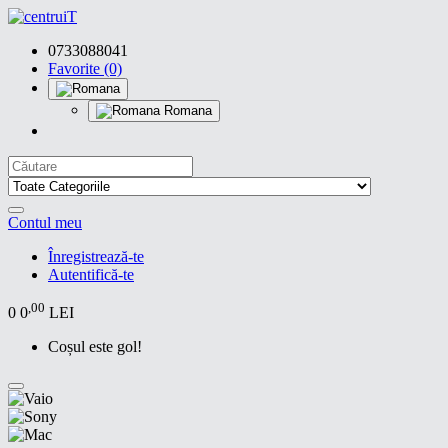
0733088041
Favorite (0)
Romana
Contul meu
Înregistrează-te
Autentifică-te
,00
0
0
LEI
Coșul este gol!