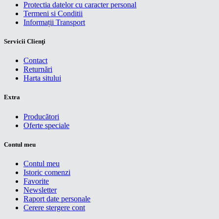
Protectia datelor cu caracter personal
Termeni si Conditii
Informații Transport
Servicii Clienţi
Contact
Returnări
Harta sitului
Extra
Producători
Oferte speciale
Contul meu
Contul meu
Istoric comenzi
Favorite
Newsletter
Raport date personale
Cerere stergere cont