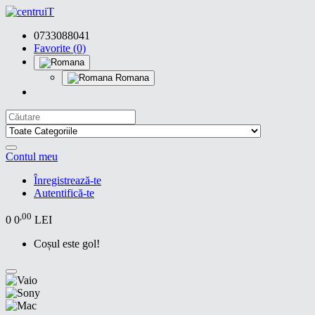
0733088041
Favorite (0)
Romana
Contul meu
Înregistrează-te
Autentifică-te
,00
0
0
LEI
Coșul este gol!