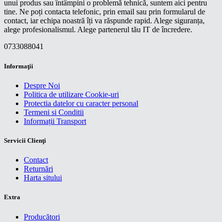
unui produs sau întâmpini o problemă tehnică, suntem aici pentru
tine. Ne poți contacta telefonic, prin email sau prin formularul de
contact, iar echipa noastră îți va răspunde rapid. Alege siguranța,
alege profesionalismul. Alege partenerul tău IT de încredere.
0733088041
Informaţii
Despre Noi
Politica de utilizare Cookie-uri
Protectia datelor cu caracter personal
Termeni si Conditii
Informații Transport
Servicii Clienţi
Contact
Returnări
Harta sitului
Extra
Producători