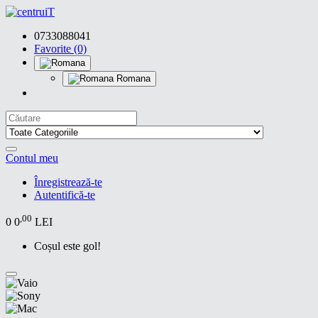
0733088041
Favorite (0)
Romana
Contul meu
Înregistrează-te
Autentifică-te
,00
0
0
LEI
Coșul este gol!