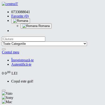
0733088041
Favorite (0)
Romana
Contul meu
Înregistrează-te
Autentifică-te
,00
0
0
LEI
Coșul este gol!