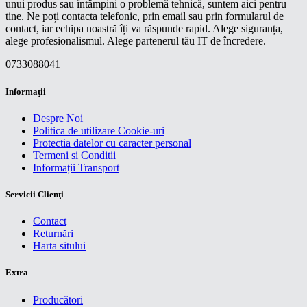
unui produs sau întâmpini o problemă tehnică, suntem aici pentru
tine. Ne poți contacta telefonic, prin email sau prin formularul de
contact, iar echipa noastră îți va răspunde rapid. Alege siguranța,
alege profesionalismul. Alege partenerul tău IT de încredere.
0733088041
Informaţii
Despre Noi
Politica de utilizare Cookie-uri
Protectia datelor cu caracter personal
Termeni si Conditii
Informații Transport
Servicii Clienţi
Contact
Returnări
Harta sitului
Extra
Producători