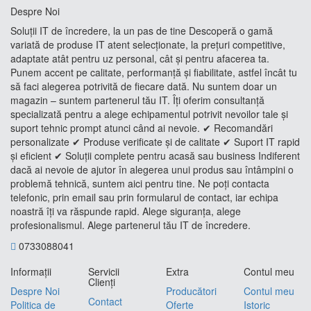
Despre Noi
Soluții IT de încredere, la un pas de tine Descoperă o gamă
variată de produse IT atent selecționate, la prețuri competitive,
adaptate atât pentru uz personal, cât și pentru afacerea ta.
Punem accent pe calitate, performanță și fiabilitate, astfel încât tu
să faci alegerea potrivită de fiecare dată. Nu suntem doar un
magazin – suntem partenerul tău IT. Îți oferim consultanță
specializată pentru a alege echipamentul potrivit nevoilor tale și
suport tehnic prompt atunci când ai nevoie. ✔ Recomandări
personalizate ✔ Produse verificate și de calitate ✔ Suport IT rapid
și eficient ✔ Soluții complete pentru acasă sau business Indiferent
dacă ai nevoie de ajutor în alegerea unui produs sau întâmpini o
problemă tehnică, suntem aici pentru tine. Ne poți contacta
telefonic, prin email sau prin formularul de contact, iar echipa
noastră îți va răspunde rapid. Alege siguranța, alege
profesionalismul. Alege partenerul tău IT de încredere.
0733088041
Informaţii
Servicii
Extra
Contul meu
Clienţi
Despre Noi
Producători
Contul meu
Contact
Politica de
Oferte
Istoric