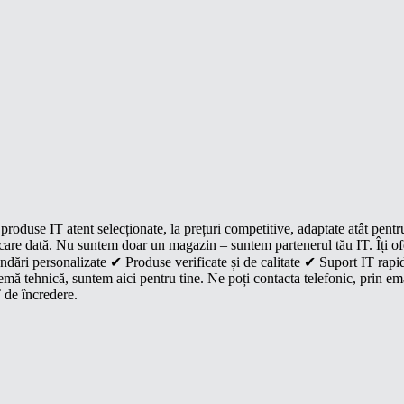
roduse IT atent selecționate, la prețuri competitive, adaptate atât pentr
e fiecare dată. Nu suntem doar un magazin – suntem partenerul tău IT. Îți 
dări personalizate ✔ Produse verificate și de calitate ✔ Suport IT rapid
mă tehnică, suntem aici pentru tine. Ne poți contacta telefonic, prin ema
 de încredere.