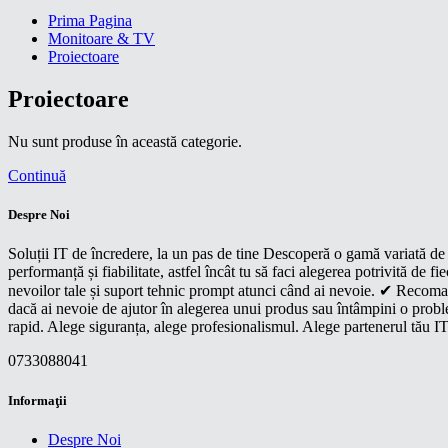
Prima Pagina
Monitoare & TV
Proiectoare
Proiectoare
Nu sunt produse în această categorie.
Continuă
Despre Noi
Soluții IT de încredere, la un pas de tine Descoperă o gamă variată de p
performanță și fiabilitate, astfel încât tu să faci alegerea potrivită d
nevoilor tale și suport tehnic prompt atunci când ai nevoie. ✔ Recoman
dacă ai nevoie de ajutor în alegerea unui produs sau întâmpini o proble
rapid. Alege siguranța, alege profesionalismul. Alege partenerul tău IT
0733088041
Informaţii
Despre Noi