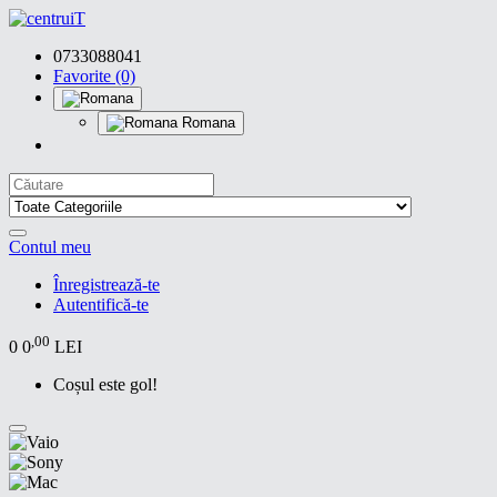
0733088041
Favorite (0)
Romana
Contul meu
Înregistrează-te
Autentifică-te
,00
0
0
LEI
Coșul este gol!