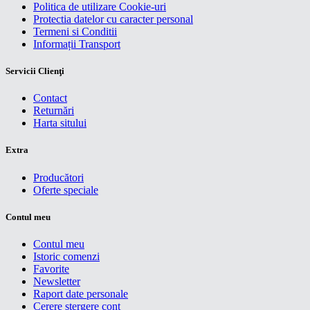
Politica de utilizare Cookie-uri
Protectia datelor cu caracter personal
Termeni si Conditii
Informații Transport
Servicii Clienţi
Contact
Returnări
Harta sitului
Extra
Producători
Oferte speciale
Contul meu
Contul meu
Istoric comenzi
Favorite
Newsletter
Raport date personale
Cerere stergere cont