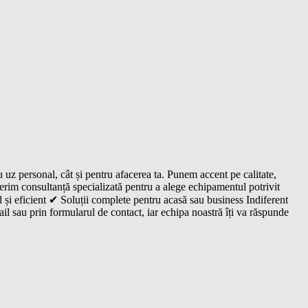
u uz personal, cât și pentru afacerea ta. Punem accent pe calitate,
oferim consultanță specializată pentru a alege echipamentul potrivit
 și eficient ✔ Soluții complete pentru acasă sau business Indiferent
il sau prin formularul de contact, iar echipa noastră îți va răspunde