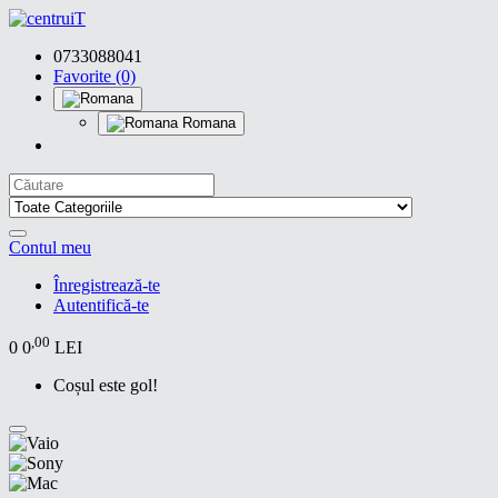
0733088041
Favorite (0)
Romana
Contul meu
Înregistrează-te
Autentifică-te
,00
0
0
LEI
Coșul este gol!