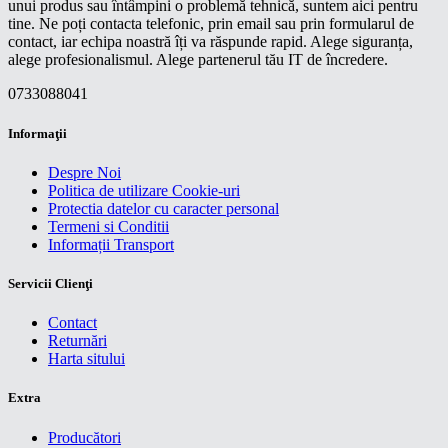
unui produs sau întâmpini o problemă tehnică, suntem aici pentru
tine. Ne poți contacta telefonic, prin email sau prin formularul de
contact, iar echipa noastră îți va răspunde rapid. Alege siguranța,
alege profesionalismul. Alege partenerul tău IT de încredere.
0733088041
Informaţii
Despre Noi
Politica de utilizare Cookie-uri
Protectia datelor cu caracter personal
Termeni si Conditii
Informații Transport
Servicii Clienţi
Contact
Returnări
Harta sitului
Extra
Producători