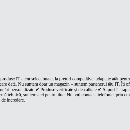
roduse IT atent selecționate, la prețuri competitive, adaptate atât pentr
e fiecare dată. Nu suntem doar un magazin – suntem partenerul tău IT. Îți 
dări personalizate ✔ Produse verificate și de calitate ✔ Suport IT rapid
mă tehnică, suntem aici pentru tine. Ne poți contacta telefonic, prin ema
 de încredere.