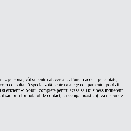
u uz personal, cât și pentru afacerea ta. Punem accent pe calitate,
oferim consultanță specializată pentru a alege echipamentul potrivit
 și eficient ✔ Soluții complete pentru acasă sau business Indiferent
il sau prin formularul de contact, iar echipa noastră îți va răspunde