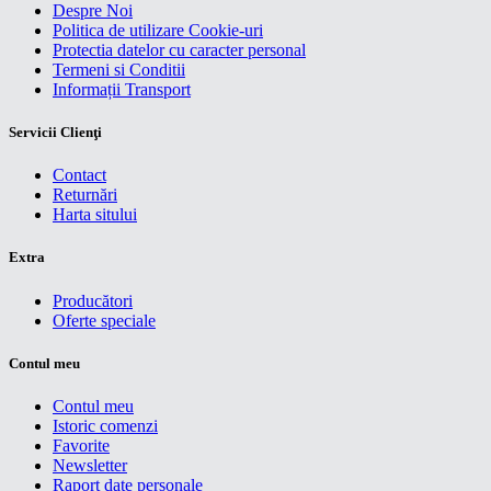
Despre Noi
Politica de utilizare Cookie-uri
Protectia datelor cu caracter personal
Termeni si Conditii
Informații Transport
Servicii Clienţi
Contact
Returnări
Harta sitului
Extra
Producători
Oferte speciale
Contul meu
Contul meu
Istoric comenzi
Favorite
Newsletter
Raport date personale