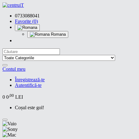
0733088041
Favorite (0)
Romana
Contul meu
Înregistrează-te
Autentifică-te
,00
0
0
LEI
Coșul este gol!