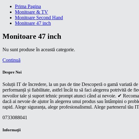
Prima Pagina
Monitoare & TV
Monitoare Second Hand
Monitoare 47 inch
Monitoare 47 inch
Nu sunt produse în această categorie.
Continuă
Despre Noi
Soluții IT de încredere, la un pas de tine Descoperă o gamă variată de p
performanță și fiabilitate, astfel încât tu să faci alegerea potrivită d
nevoilor tale și suport tehnic prompt atunci când ai nevoie. ✔ Recoman
dacă ai nevoie de ajutor în alegerea unui produs sau întâmpini o proble
rapid. Alege siguranța, alege profesionalismul. Alege partenerul tău IT
0733088041
Informaţii