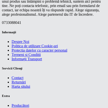
unui produs sau întâmpini o problemă tehnică, suntem aici pentru
tine. Ne poți contacta telefonic, prin email sau prin formularul de
contact, iar echipa noastră îți va răspunde rapid. Alege siguranța,
alege profesionalismul. Alege partenerul tău IT de încredere.
0733088041
Informaţii
Despre Noi
Politica de utilizare Cookie-uri
Protectia datelor cu caracter personal
Termeni si Conditii
Informații Transport
Servicii Clienţi
Contact
Returnări
Harta sitului
Extra
Producători