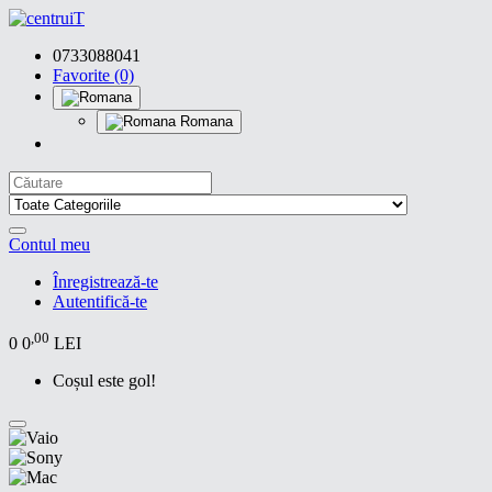
0733088041
Favorite (0)
Romana
Contul meu
Înregistrează-te
Autentifică-te
,00
0
0
LEI
Coșul este gol!