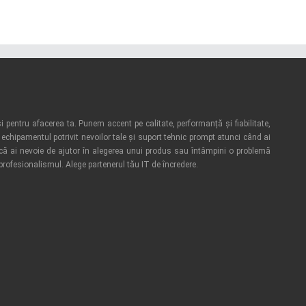
i pentru afacerea ta. Punem accent pe calitate, performanță și fiabilitate,
echipamentul potrivit nevoilor tale și suport tehnic prompt atunci când ai
acă ai nevoie de ajutor în alegerea unui produs sau întâmpini o problemă
 profesionalismul. Alege partenerul tău IT de încredere.