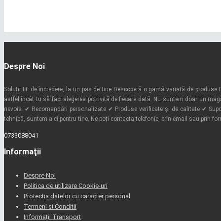
Despre Noi
Soluții IT de încredere, la un pas de tine Descoperă o gamă variată de produse IT 
astfel încât tu să faci alegerea potrivită de fiecare dată. Nu suntem doar un mag
nevoie. ✔ Recomandări personalizate ✔ Produse verificate și de calitate ✔ Supor
tehnică, suntem aici pentru tine. Ne poți contacta telefonic, prin email sau prin fo
0733088041
Informaţii
Despre Noi
Politica de utilizare Cookie-uri
Protectia datelor cu caracter personal
Termeni si Conditii
Informații Transport