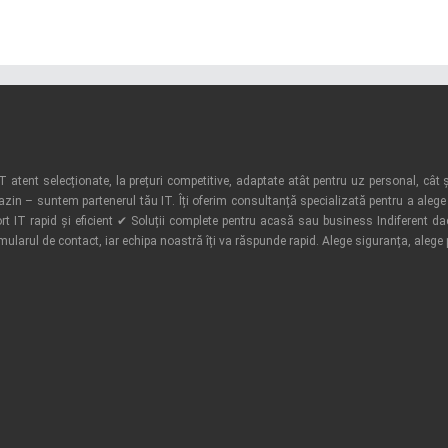
atent selecționate, la prețuri competitive, adaptate atât pentru uz personal, cât ș
azin – suntem partenerul tău IT. Îți oferim consultanță specializată pentru a alege 
t IT rapid și eficient ✔ Soluții complete pentru acasă sau business Indiferent d
rmularul de contact, iar echipa noastră îți va răspunde rapid. Alege siguranța, alege