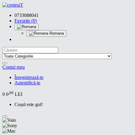
0733088041
Favorite (0)
Romana
Contul meu
Înregistrează-te
Autentifică-te
,00
0
0
LEI
Coșul este gol!