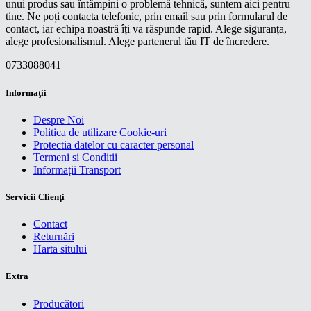
unui produs sau întâmpini o problemă tehnică, suntem aici pentru
tine. Ne poți contacta telefonic, prin email sau prin formularul de
contact, iar echipa noastră îți va răspunde rapid. Alege siguranța,
alege profesionalismul. Alege partenerul tău IT de încredere.
0733088041
Informaţii
Despre Noi
Politica de utilizare Cookie-uri
Protectia datelor cu caracter personal
Termeni si Conditii
Informații Transport
Servicii Clienţi
Contact
Returnări
Harta sitului
Extra
Producători