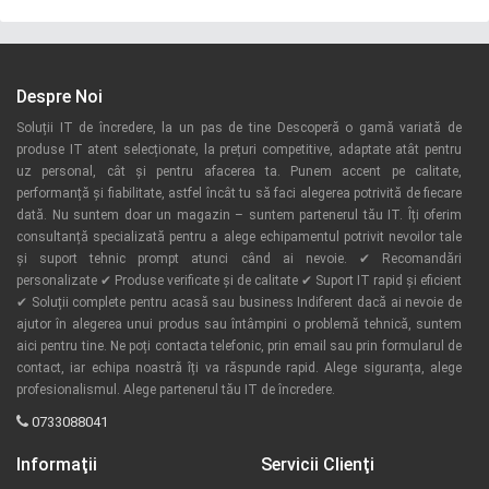
Despre Noi
Soluții IT de încredere, la un pas de tine Descoperă o gamă variată de
produse IT atent selecționate, la prețuri competitive, adaptate atât pentru
uz personal, cât și pentru afacerea ta. Punem accent pe calitate,
performanță și fiabilitate, astfel încât tu să faci alegerea potrivită de fiecare
dată. Nu suntem doar un magazin – suntem partenerul tău IT. Îți oferim
consultanță specializată pentru a alege echipamentul potrivit nevoilor tale
și suport tehnic prompt atunci când ai nevoie. ✔ Recomandări
personalizate ✔ Produse verificate și de calitate ✔ Suport IT rapid și eficient
✔ Soluții complete pentru acasă sau business Indiferent dacă ai nevoie de
ajutor în alegerea unui produs sau întâmpini o problemă tehnică, suntem
aici pentru tine. Ne poți contacta telefonic, prin email sau prin formularul de
contact, iar echipa noastră îți va răspunde rapid. Alege siguranța, alege
profesionalismul. Alege partenerul tău IT de încredere.
0733088041
Informaţii
Servicii Clienţi