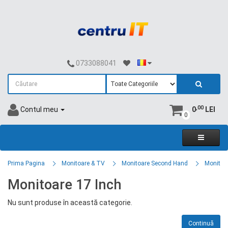
0733088041
,00
Contul meu
0
LEI
0
Prima Pagina
Monitoare & TV
Monitoare Second Hand
Monitoa
Monitoare 17 Inch
Nu sunt produse în această categorie.
Continuă