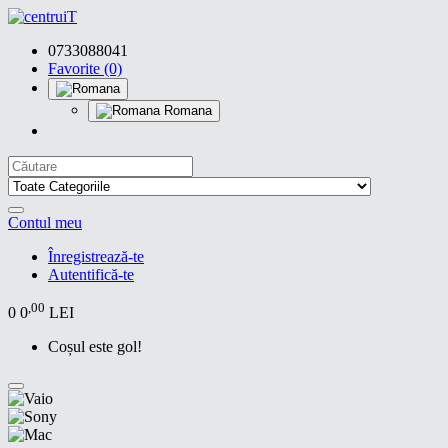
0733088041
Favorite (0)
Romana
Contul meu
Înregistrează-te
Autentifică-te
,00
0
0
LEI
Coșul este gol!