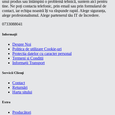
unui produs sau întâmpini o problemă tehnică, suntem aici pentru
tine. Ne poți contacta telefonic, prin email sau prin formularul de
contact, iar echipa noastră îți va răspunde rapid. Alege siguranța,
alege profesionalismul. Alege partenerul tău IT de încredere.
0733088041
Informaţii
Despre Noi
Politica de utilizare Cookie-uri
Protectia datelor cu caracter personal
Termeni si Conditii
Informații Transport
Servicii Clienţi
Contact
Returnări
Harta sitului
Extra
Producători