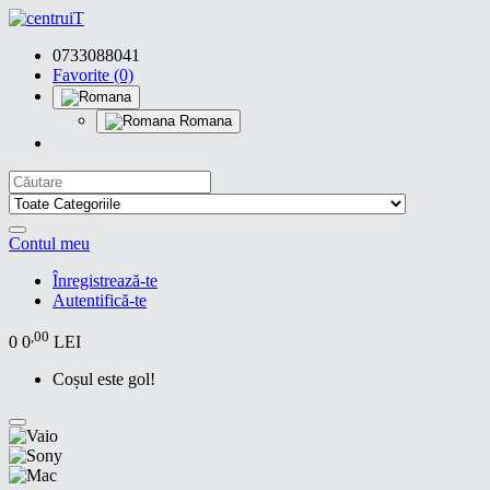
0733088041
Favorite (0)
Romana
Contul meu
Înregistrează-te
Autentifică-te
,00
0
0
LEI
Coșul este gol!