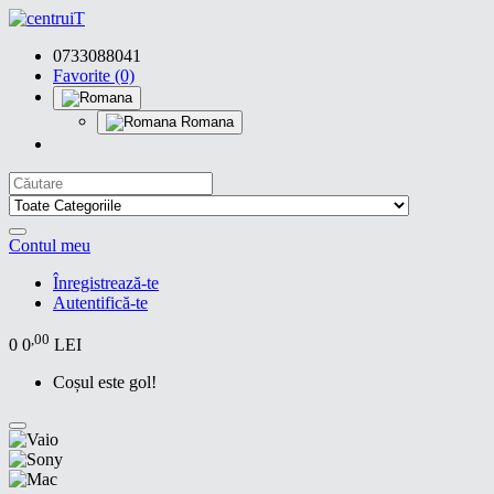
0733088041
Favorite (0)
Romana
Contul meu
Înregistrează-te
Autentifică-te
,00
0
0
LEI
Coșul este gol!