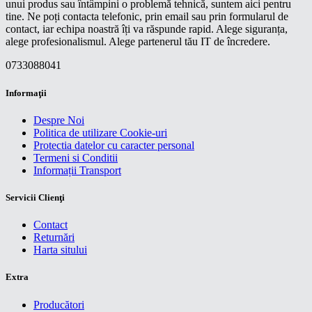
unui produs sau întâmpini o problemă tehnică, suntem aici pentru
tine. Ne poți contacta telefonic, prin email sau prin formularul de
contact, iar echipa noastră îți va răspunde rapid. Alege siguranța,
alege profesionalismul. Alege partenerul tău IT de încredere.
0733088041
Informaţii
Despre Noi
Politica de utilizare Cookie-uri
Protectia datelor cu caracter personal
Termeni si Conditii
Informații Transport
Servicii Clienţi
Contact
Returnări
Harta sitului
Extra
Producători