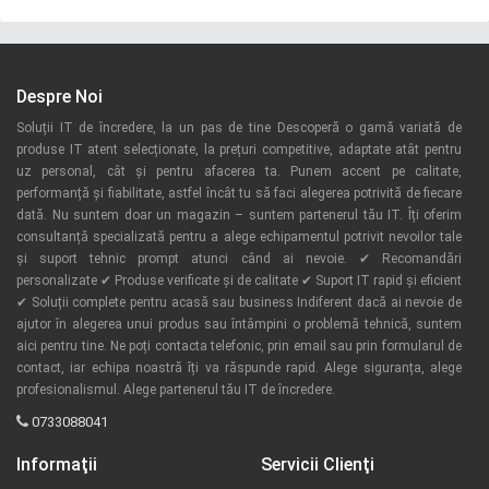
Despre Noi
Soluții IT de încredere, la un pas de tine Descoperă o gamă variată de
produse IT atent selecționate, la prețuri competitive, adaptate atât pentru
uz personal, cât și pentru afacerea ta. Punem accent pe calitate,
performanță și fiabilitate, astfel încât tu să faci alegerea potrivită de fiecare
dată. Nu suntem doar un magazin – suntem partenerul tău IT. Îți oferim
consultanță specializată pentru a alege echipamentul potrivit nevoilor tale
și suport tehnic prompt atunci când ai nevoie. ✔ Recomandări
personalizate ✔ Produse verificate și de calitate ✔ Suport IT rapid și eficient
✔ Soluții complete pentru acasă sau business Indiferent dacă ai nevoie de
ajutor în alegerea unui produs sau întâmpini o problemă tehnică, suntem
aici pentru tine. Ne poți contacta telefonic, prin email sau prin formularul de
contact, iar echipa noastră îți va răspunde rapid. Alege siguranța, alege
profesionalismul. Alege partenerul tău IT de încredere.
0733088041
Informaţii
Servicii Clienţi