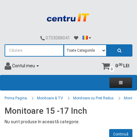
0733088041
,00
Contul meu
0
LEI
0
Prima Pagina
Monitoare & TV
Monitoare cu Pret Redus
Monitoa
Monitoare 15 -17 Inch
Nu sunt produse în această categorie.
Continuă