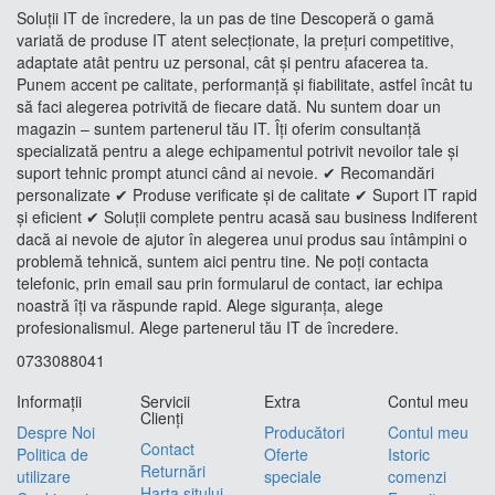
Soluții IT de încredere, la un pas de tine Descoperă o gamă
variată de produse IT atent selecționate, la prețuri competitive,
adaptate atât pentru uz personal, cât și pentru afacerea ta.
Punem accent pe calitate, performanță și fiabilitate, astfel încât tu
să faci alegerea potrivită de fiecare dată. Nu suntem doar un
magazin – suntem partenerul tău IT. Îți oferim consultanță
specializată pentru a alege echipamentul potrivit nevoilor tale și
suport tehnic prompt atunci când ai nevoie. ✔ Recomandări
personalizate ✔ Produse verificate și de calitate ✔ Suport IT rapid
și eficient ✔ Soluții complete pentru acasă sau business Indiferent
dacă ai nevoie de ajutor în alegerea unui produs sau întâmpini o
problemă tehnică, suntem aici pentru tine. Ne poți contacta
telefonic, prin email sau prin formularul de contact, iar echipa
noastră îți va răspunde rapid. Alege siguranța, alege
profesionalismul. Alege partenerul tău IT de încredere.
0733088041
Informaţii
Servicii
Extra
Contul meu
Clienţi
Despre Noi
Producători
Contul meu
Contact
Politica de
Oferte
Istoric
Returnări
utilizare
speciale
comenzi
Harta sitului