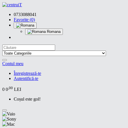
0733088041
Favorite (0)
Romana
Contul meu
Înregistrează-te
Autentifică-te
,00
0
0
LEI
Coșul este gol!