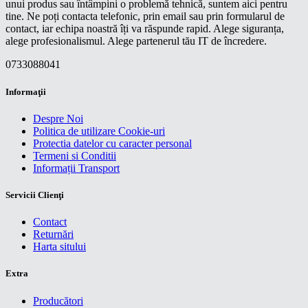
unui produs sau întâmpini o problemă tehnică, suntem aici pentru
tine. Ne poți contacta telefonic, prin email sau prin formularul de
contact, iar echipa noastră îți va răspunde rapid. Alege siguranța,
alege profesionalismul. Alege partenerul tău IT de încredere.
0733088041
Informaţii
Despre Noi
Politica de utilizare Cookie-uri
Protectia datelor cu caracter personal
Termeni si Conditii
Informații Transport
Servicii Clienţi
Contact
Returnări
Harta sitului
Extra
Producători