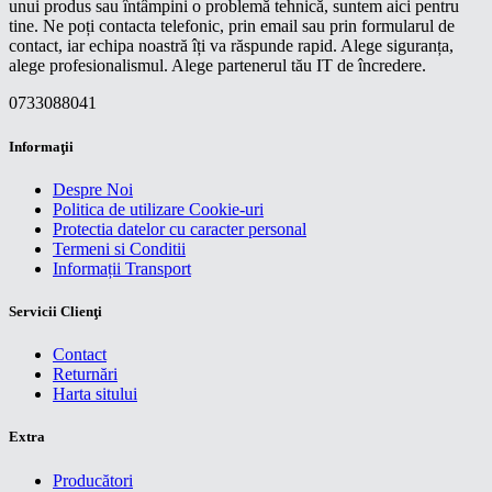
unui produs sau întâmpini o problemă tehnică, suntem aici pentru
tine. Ne poți contacta telefonic, prin email sau prin formularul de
contact, iar echipa noastră îți va răspunde rapid. Alege siguranța,
alege profesionalismul. Alege partenerul tău IT de încredere.
0733088041
Informaţii
Despre Noi
Politica de utilizare Cookie-uri
Protectia datelor cu caracter personal
Termeni si Conditii
Informații Transport
Servicii Clienţi
Contact
Returnări
Harta sitului
Extra
Producători