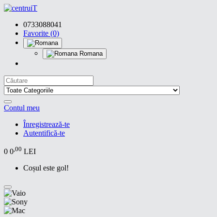
0733088041
Favorite (0)
Romana
Contul meu
Înregistrează-te
Autentifică-te
,00
0
0
LEI
Coșul este gol!