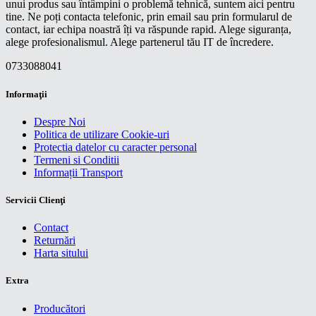
unui produs sau întâmpini o problemă tehnică, suntem aici pentru
tine. Ne poți contacta telefonic, prin email sau prin formularul de
contact, iar echipa noastră îți va răspunde rapid. Alege siguranța,
alege profesionalismul. Alege partenerul tău IT de încredere.
0733088041
Informaţii
Despre Noi
Politica de utilizare Cookie-uri
Protectia datelor cu caracter personal
Termeni si Conditii
Informații Transport
Servicii Clienţi
Contact
Returnări
Harta sitului
Extra
Producători