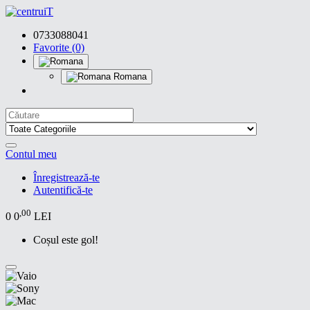
0733088041
Favorite (0)
Romana
Contul meu
Înregistrează-te
Autentifică-te
,00
0
0
LEI
Coșul este gol!