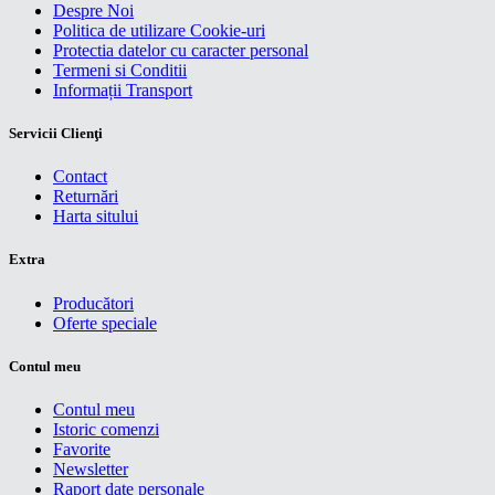
Despre Noi
Politica de utilizare Cookie-uri
Protectia datelor cu caracter personal
Termeni si Conditii
Informații Transport
Servicii Clienţi
Contact
Returnări
Harta sitului
Extra
Producători
Oferte speciale
Contul meu
Contul meu
Istoric comenzi
Favorite
Newsletter
Raport date personale