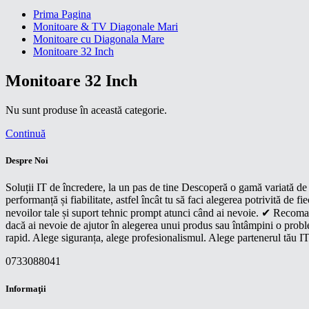
Prima Pagina
Monitoare & TV Diagonale Mari
Monitoare cu Diagonala Mare
Monitoare 32 Inch
Monitoare 32 Inch
Nu sunt produse în această categorie.
Continuă
Despre Noi
Soluții IT de încredere, la un pas de tine Descoperă o gamă variată de p
performanță și fiabilitate, astfel încât tu să faci alegerea potrivită d
nevoilor tale și suport tehnic prompt atunci când ai nevoie. ✔ Recoman
dacă ai nevoie de ajutor în alegerea unui produs sau întâmpini o proble
rapid. Alege siguranța, alege profesionalismul. Alege partenerul tău IT
0733088041
Informaţii