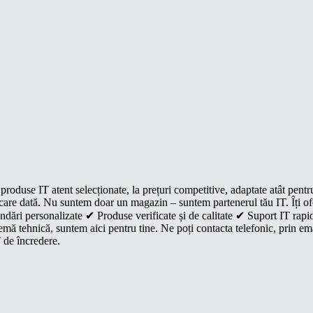
roduse IT atent selecționate, la prețuri competitive, adaptate atât pentr
e fiecare dată. Nu suntem doar un magazin – suntem partenerul tău IT. Îți 
dări personalizate ✔ Produse verificate și de calitate ✔ Suport IT rapid
mă tehnică, suntem aici pentru tine. Ne poți contacta telefonic, prin ema
 de încredere.