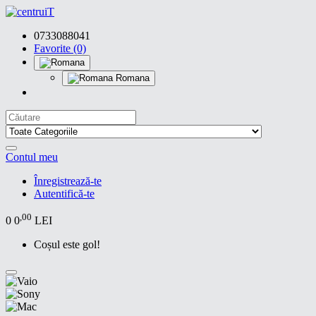
0733088041
Favorite (0)
Romana
Contul meu
Înregistrează-te
Autentifică-te
,00
0
0
LEI
Coșul este gol!