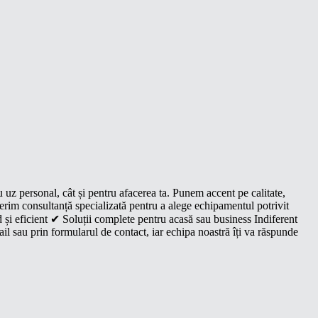
u uz personal, cât și pentru afacerea ta. Punem accent pe calitate,
oferim consultanță specializată pentru a alege echipamentul potrivit
 și eficient ✔ Soluții complete pentru acasă sau business Indiferent
il sau prin formularul de contact, iar echipa noastră îți va răspunde