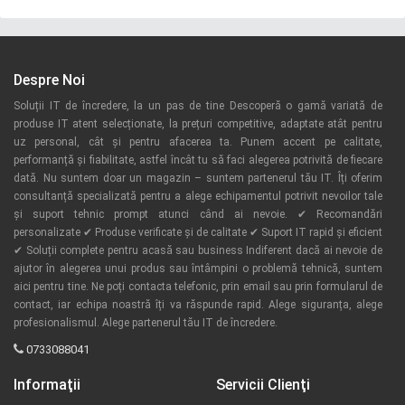
Despre Noi
Soluții IT de încredere, la un pas de tine Descoperă o gamă variată de
produse IT atent selecționate, la prețuri competitive, adaptate atât pentru
uz personal, cât și pentru afacerea ta. Punem accent pe calitate,
performanță și fiabilitate, astfel încât tu să faci alegerea potrivită de fiecare
dată. Nu suntem doar un magazin – suntem partenerul tău IT. Îți oferim
consultanță specializată pentru a alege echipamentul potrivit nevoilor tale
și suport tehnic prompt atunci când ai nevoie. ✔ Recomandări
personalizate ✔ Produse verificate și de calitate ✔ Suport IT rapid și eficient
✔ Soluții complete pentru acasă sau business Indiferent dacă ai nevoie de
ajutor în alegerea unui produs sau întâmpini o problemă tehnică, suntem
aici pentru tine. Ne poți contacta telefonic, prin email sau prin formularul de
contact, iar echipa noastră îți va răspunde rapid. Alege siguranța, alege
profesionalismul. Alege partenerul tău IT de încredere.
0733088041
Informaţii
Servicii Clienţi