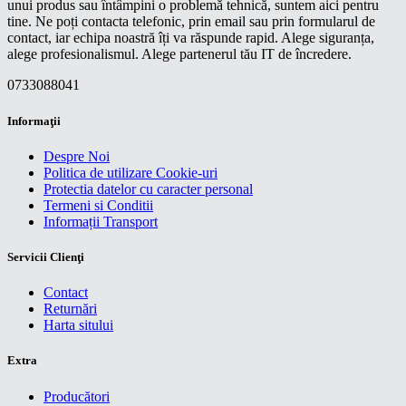
unui produs sau întâmpini o problemă tehnică, suntem aici pentru
tine. Ne poți contacta telefonic, prin email sau prin formularul de
contact, iar echipa noastră îți va răspunde rapid. Alege siguranța,
alege profesionalismul. Alege partenerul tău IT de încredere.
0733088041
Informaţii
Despre Noi
Politica de utilizare Cookie-uri
Protectia datelor cu caracter personal
Termeni si Conditii
Informații Transport
Servicii Clienţi
Contact
Returnări
Harta sitului
Extra
Producători