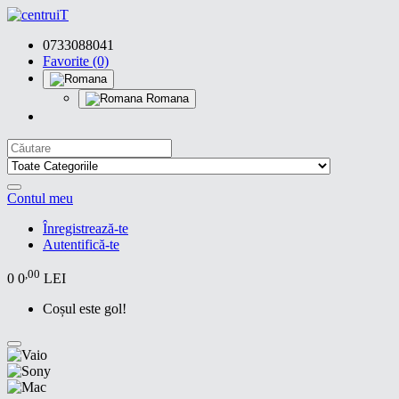
0733088041
Favorite (0)
Romana
Contul meu
Înregistrează-te
Autentifică-te
,00
0
0
LEI
Coșul este gol!