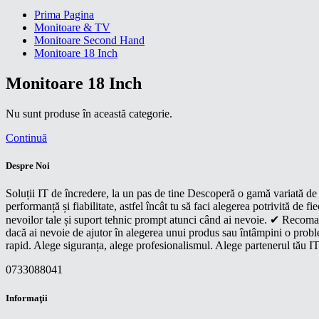
Prima Pagina
Monitoare & TV
Monitoare Second Hand
Monitoare 18 Inch
Monitoare 18 Inch
Nu sunt produse în această categorie.
Continuă
Despre Noi
Soluții IT de încredere, la un pas de tine Descoperă o gamă variată de p
performanță și fiabilitate, astfel încât tu să faci alegerea potrivită d
nevoilor tale și suport tehnic prompt atunci când ai nevoie. ✔ Recoman
dacă ai nevoie de ajutor în alegerea unui produs sau întâmpini o proble
rapid. Alege siguranța, alege profesionalismul. Alege partenerul tău IT
0733088041
Informaţii