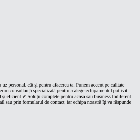
u uz personal, cât și pentru afacerea ta. Punem accent pe calitate,
oferim consultanță specializată pentru a alege echipamentul potrivit
 și eficient ✔ Soluții complete pentru acasă sau business Indiferent
il sau prin formularul de contact, iar echipa noastră îți va răspunde