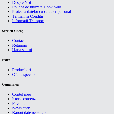
Despre Noi
Politica de utilizare Cookie-uri
Protectia datelor cu caracter personal
Termeni si Conditii
Informații Transport
Servicii Clienţi
Contact
Returnări
Harta sitului
Extra
Producători
Oferte speciale
Contul meu
Contul meu
Istoric comenzi
Favorite
Newsletter
Raport date personale