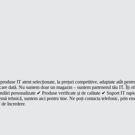
roduse IT atent selecționate, la prețuri competitive, adaptate atât pentr
e fiecare dată. Nu suntem doar un magazin – suntem partenerul tău IT. Îți 
dări personalizate ✔ Produse verificate și de calitate ✔ Suport IT rapid
mă tehnică, suntem aici pentru tine. Ne poți contacta telefonic, prin ema
 de încredere.