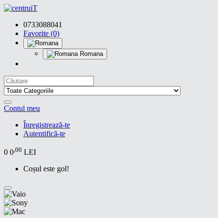
0733088041
Favorite (0)
Romana
Contul meu
Înregistrează-te
Autentifică-te
,00
0
0
LEI
Coșul este gol!