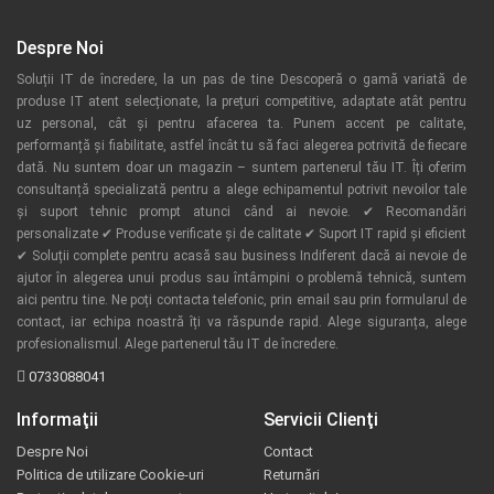
Despre Noi
Soluții IT de încredere, la un pas de tine Descoperă o gamă variată de
produse IT atent selecționate, la prețuri competitive, adaptate atât pentru
uz personal, cât și pentru afacerea ta. Punem accent pe calitate,
performanță și fiabilitate, astfel încât tu să faci alegerea potrivită de fiecare
dată. Nu suntem doar un magazin – suntem partenerul tău IT. Îți oferim
consultanță specializată pentru a alege echipamentul potrivit nevoilor tale
și suport tehnic prompt atunci când ai nevoie. ✔ Recomandări
personalizate ✔ Produse verificate și de calitate ✔ Suport IT rapid și eficient
✔ Soluții complete pentru acasă sau business Indiferent dacă ai nevoie de
ajutor în alegerea unui produs sau întâmpini o problemă tehnică, suntem
aici pentru tine. Ne poți contacta telefonic, prin email sau prin formularul de
contact, iar echipa noastră îți va răspunde rapid. Alege siguranța, alege
profesionalismul. Alege partenerul tău IT de încredere.
0733088041
Informaţii
Servicii Clienţi
Despre Noi
Contact
Politica de utilizare Cookie-uri
Returnări