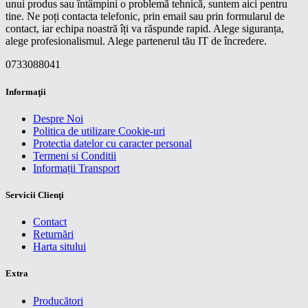
unui produs sau întâmpini o problemă tehnică, suntem aici pentru
tine. Ne poți contacta telefonic, prin email sau prin formularul de
contact, iar echipa noastră îți va răspunde rapid. Alege siguranța,
alege profesionalismul. Alege partenerul tău IT de încredere.
0733088041
Informaţii
Despre Noi
Politica de utilizare Cookie-uri
Protectia datelor cu caracter personal
Termeni si Conditii
Informații Transport
Servicii Clienţi
Contact
Returnări
Harta sitului
Extra
Producători