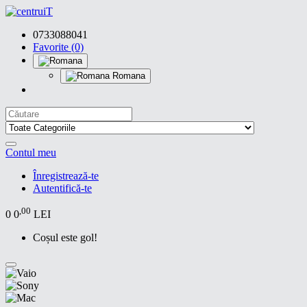
0733088041
Favorite (0)
Romana
Contul meu
Înregistrează-te
Autentifică-te
,00
0
0
LEI
Coșul este gol!