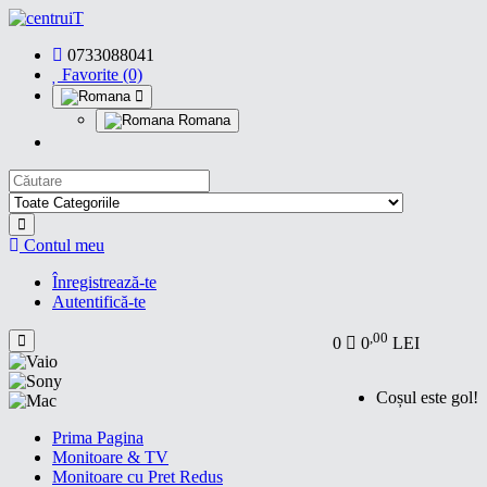
0733088041
Favorite (0)
Romana
Contul meu
Înregistrează-te
Autentifică-te
,00
0
0
LEI
Coșul este gol!
Prima Pagina
Monitoare & TV
Monitoare cu Pret Redus