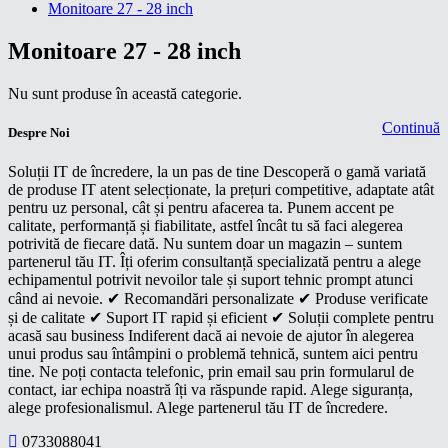
Monitoare 27 - 28 inch
Monitoare 27 - 28 inch
Nu sunt produse în această categorie.
Continuă
Despre Noi
Soluții IT de încredere, la un pas de tine Descoperă o gamă variată
de produse IT atent selecționate, la prețuri competitive, adaptate atât
pentru uz personal, cât și pentru afacerea ta. Punem accent pe
calitate, performanță și fiabilitate, astfel încât tu să faci alegerea
potrivită de fiecare dată. Nu suntem doar un magazin – suntem
partenerul tău IT. Îți oferim consultanță specializată pentru a alege
echipamentul potrivit nevoilor tale și suport tehnic prompt atunci
când ai nevoie. ✔ Recomandări personalizate ✔ Produse verificate
și de calitate ✔ Suport IT rapid și eficient ✔ Soluții complete pentru
acasă sau business Indiferent dacă ai nevoie de ajutor în alegerea
unui produs sau întâmpini o problemă tehnică, suntem aici pentru
tine. Ne poți contacta telefonic, prin email sau prin formularul de
contact, iar echipa noastră îți va răspunde rapid. Alege siguranța,
alege profesionalismul. Alege partenerul tău IT de încredere.
0733088041