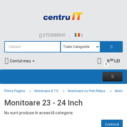
0733088041
,00
Contul meu
0
LEI
0
Prima Pagina
Monitoare & TV
Monitoare cu Pret Redus
Monitoa
Monitoare 23 - 24 Inch
Nu sunt produse în această categorie.
Continuă