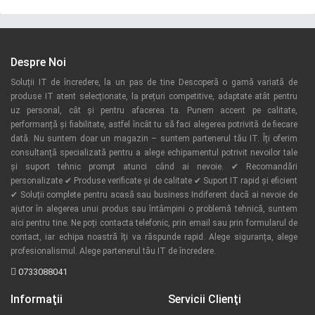
Despre Noi
Soluții IT de încredere, la un pas de tine Descoperă o gamă variată de
produse IT atent selecționate, la prețuri competitive, adaptate atât pentru
uz personal, cât și pentru afacerea ta. Punem accent pe calitate,
performanță și fiabilitate, astfel încât tu să faci alegerea potrivită de fiecare
dată. Nu suntem doar un magazin – suntem partenerul tău IT. Îți oferim
consultanță specializată pentru a alege echipamentul potrivit nevoilor tale
și suport tehnic prompt atunci când ai nevoie. ✔ Recomandări
personalizate ✔ Produse verificate și de calitate ✔ Suport IT rapid și eficient
✔ Soluții complete pentru acasă sau business Indiferent dacă ai nevoie de
ajutor în alegerea unui produs sau întâmpini o problemă tehnică, suntem
aici pentru tine. Ne poți contacta telefonic, prin email sau prin formularul de
contact, iar echipa noastră îți va răspunde rapid. Alege siguranța, alege
profesionalismul. Alege partenerul tău IT de încredere.
0733088041
Informaţii
Servicii Clienţi