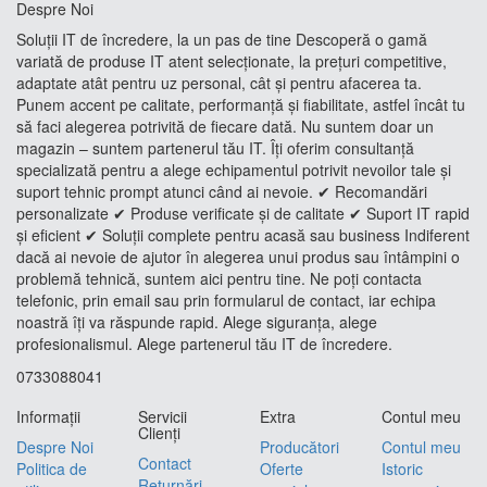
Despre Noi
Soluții IT de încredere, la un pas de tine Descoperă o gamă
variată de produse IT atent selecționate, la prețuri competitive,
adaptate atât pentru uz personal, cât și pentru afacerea ta.
Punem accent pe calitate, performanță și fiabilitate, astfel încât tu
să faci alegerea potrivită de fiecare dată. Nu suntem doar un
magazin – suntem partenerul tău IT. Îți oferim consultanță
specializată pentru a alege echipamentul potrivit nevoilor tale și
suport tehnic prompt atunci când ai nevoie. ✔ Recomandări
personalizate ✔ Produse verificate și de calitate ✔ Suport IT rapid
și eficient ✔ Soluții complete pentru acasă sau business Indiferent
dacă ai nevoie de ajutor în alegerea unui produs sau întâmpini o
problemă tehnică, suntem aici pentru tine. Ne poți contacta
telefonic, prin email sau prin formularul de contact, iar echipa
noastră îți va răspunde rapid. Alege siguranța, alege
profesionalismul. Alege partenerul tău IT de încredere.
0733088041
Informaţii
Servicii
Extra
Contul meu
Clienţi
Despre Noi
Producători
Contul meu
Contact
Politica de
Oferte
Istoric
Returnări